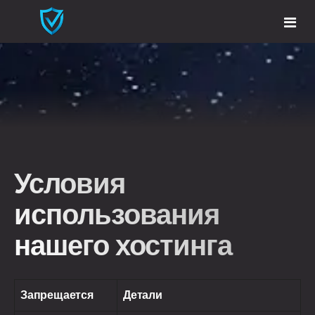
Главная
Услуги и решения
Правила
VPS Сервера
Условия
Хостинг для сайта
использования
Проксирование
нашего хостинга
Выделенные сервера
Запрещается
Детали