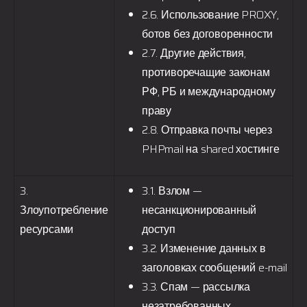
2.6. Использование PROXY,
ботов без договоренности
2.7. Другие действия,
противоречащие законам
РФ, РБ и международному
праву
2.8. Отправка почты через
PHPmail на shared хостинге
3.
3.1. Взлом —
Злоупотребление
несанкционированный
ресурсами
доступ
3.2. Изменение данных в
заголовках сообщений e-mail
3.3. Спам — рассылка
незатребованных