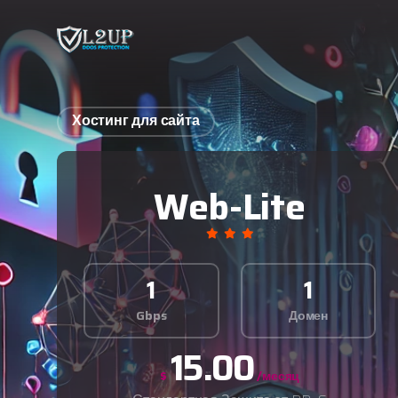
Хостинг для сайта
Web-Lite
1
1
Gbps
Домен
15.00
$
/месяц