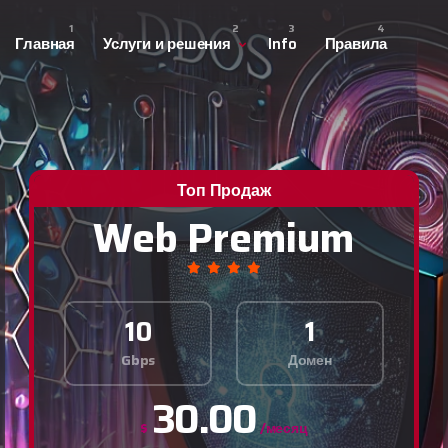
Главная
Услуги и решения
Info
Правила
Топ Продаж
Web Premium
10
1
Gbps
Домен
30.00
$
/месяц